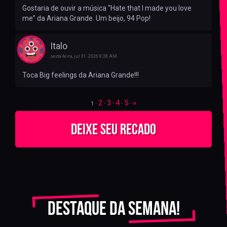
Gostaria de ouvir a música “Hate that I made you love
me” da Ariana Grande. Um beijo, 94 Pop!
Italo
sexta-feira, jul 31. 2026 8:38 AM
Toca Big feelings da Ariana Grande!!!
2
3
4
5
»
·
·
·
·
·
1
Deixe seu recado
Destaque da semana!