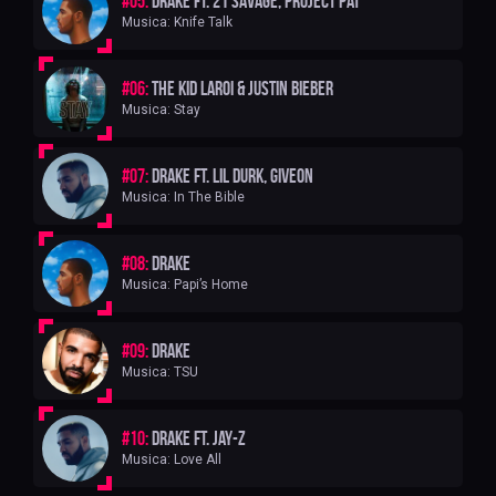
#05:
Drake ft. 21 Savage, Project Pat
Musica: Knife Talk
#06:
The Kid LAROI & Justin Bieber
Musica: Stay
#07:
Drake ft. Lil Durk, Giveon
Musica: In The Bible
#08:
Drake
Musica: Papi’s Home
#09:
Drake
Musica: TSU
#10:
Drake ft. JAY-Z
Musica: Love All